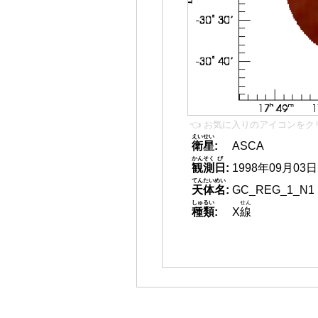
👈 お気に入りのアイコンをク
えいせい
衛星
:
ASCA
かんそく
び
観測
日
:
1998年09月03日
てんたいめい
天体名
:
GC_REG_1_N1
しゅるい
せん
種類
:
X
線