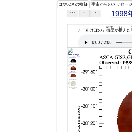
はやぶさの軌跡
宇宙からのメッセー
1998
<<<
<<
<
えいせい
とら
♪ 「あけぼの」
衛星
が
捉
えた