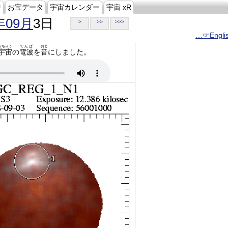
ジ
お宝データ
宇宙カレンダー
宇宙 xR
年09月
3日
>
>>
>>>
…☞Engli
うちゅう
でんぱ
おと
宇宙
の
電波
を
音
にしました。