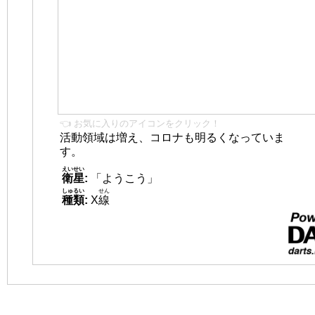
👈 お気に入りのアイコンをクリック！
活動領域は増え、コロナも明るくなっていま
す。
えいせい
衛星
:
「ようこう」
しゅるい
せん
種類
:
X
線