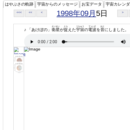
はやぶさの軌跡
宇宙からのメッセージ
お宝データ
宇宙カレンダ
1998年09月
5日
<<<
<<
<
>
えいせい
とら
うちゅう
でんぱ
おと
♪ 「あけぼの」
衛星
が
捉
えた
宇宙
の
電波
を
音
にしました。