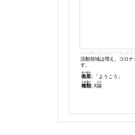
👈 お気に入りのアイコンをク
活動領域は増え、コロナ
す。
えいせい
衛星
:
「ようこう」
しゅるい
せん
種類
:
X
線