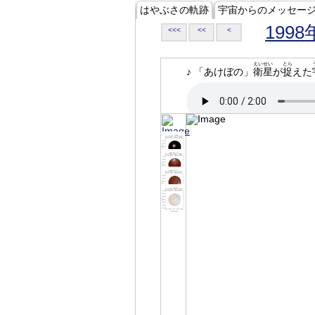
はやぶさの軌跡
宇宙からのメッセー
1998
<<<
<<
<
えいせい
とら
♪ 「あけぼの」
衛星
が
捉
えた