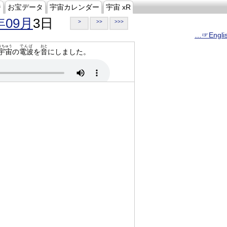
ジ
お宝データ
宇宙カレンダー
宇宙 xR
年09月
3日
>
>>
>>>
…☞Engli
うちゅう
でんぱ
おと
宇宙
の
電波
を
音
にしました。