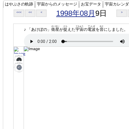
はやぶさの軌跡
宇宙からのメッセージ
お宝データ
宇宙カレンダ
1998年08月
9日
<<<
<<
<
>
えいせい
とら
うちゅう
でんぱ
おと
♪ 「あけぼの」
衛星
が
捉
えた
宇宙
の
電波
を
音
にしました。