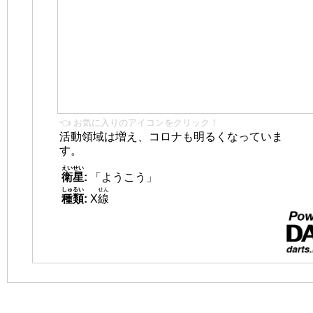
👈 お気に入りのアイコンをクリック！
活動領域は増え、コロナも明るくなっていま
す。
えいせい
衛星
:
「ようこう」
しゅるい
せん
種類
:
X
線