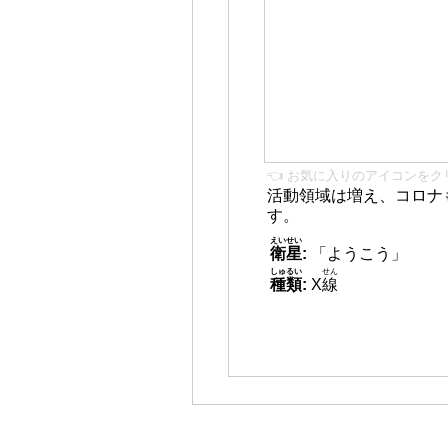
👈 お気に入りのアイコンをク
活動領域は増え、コロナ
す。
えいせい
衛星
:
「ようこう」
しゅるい
せん
種類
:
X
線