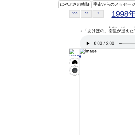
はやぶさの軌跡
宇宙からのメッセー
1998
<<<
<<
<
えいせい
とら
♪ 「あけぼの」
衛星
が
捉
えた