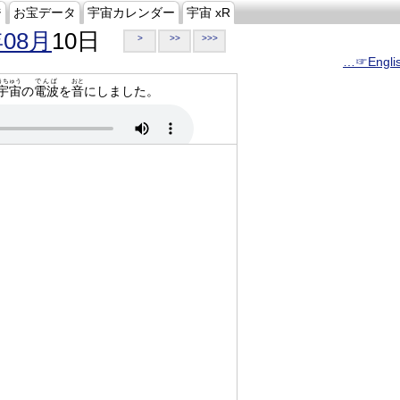
ジ
お宝データ
宇宙カレンダー
宇宙 xR
年08月
10日
>
>>
>>>
…☞Engli
うちゅう
でんぱ
おと
宇宙
の
電波
を
音
にしました。