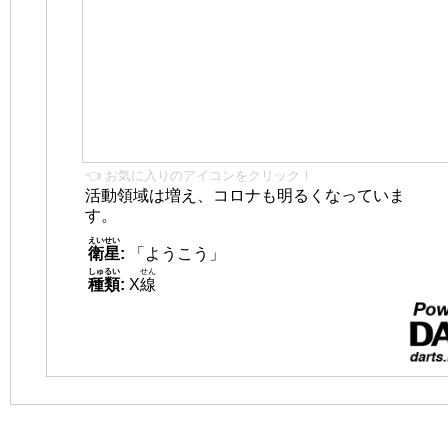
👈 お気に入りのアイコンをクリック！
活動領域は増え、コロナも明るくなっていま
す。
えいせい
衛星
:
「ようこう」
しゅるい
せん
種類
:
X
線