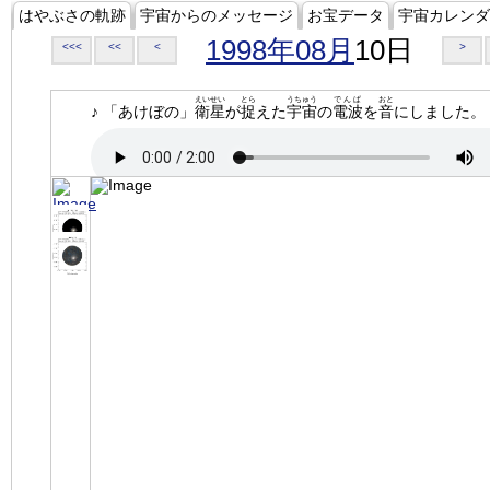
はやぶさの軌跡
宇宙からのメッセージ
お宝データ
宇宙カレンダ
1998年08月
10日
<<<
<<
<
>
えいせい
とら
うちゅう
でんぱ
おと
♪ 「あけぼの」
衛星
が
捉
えた
宇宙
の
電波
を
音
にしました。