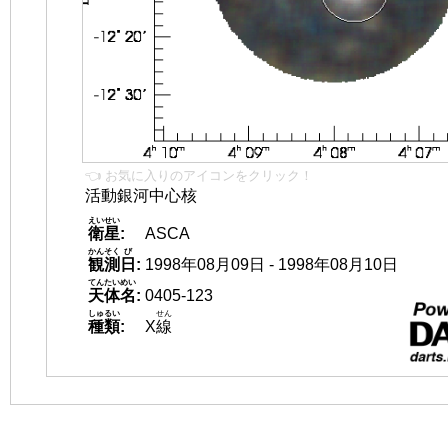
👈 お気に入りのアイコンをクリック！
活動銀河中心核
えいせい
衛星
:
ASCA
かんそく
び
観測
日
:
1998年08月09日 - 1998年08月10日
てんたいめい
天体名
:
0405-123
しゅるい
せん
種類
:
X
線