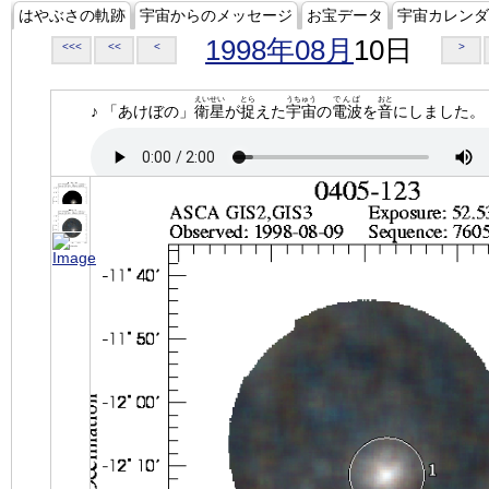
はやぶさの軌跡
宇宙からのメッセージ
お宝データ
宇宙カレンダ
1998年08月
10日
<<<
<<
<
>
えいせい
とら
うちゅう
でんぱ
おと
♪ 「あけぼの」
衛星
が
捉
えた
宇宙
の
電波
を
音
にしました。