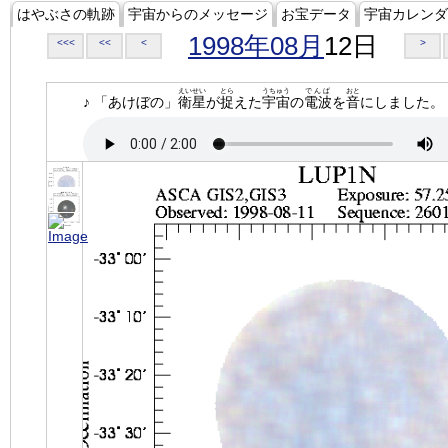
はやぶさの軌跡
宇宙からのメッセージ
お宝データ
宇宙カレンダ
1998年08月
12日
<<<
<<
<
>
えいせい
とら
うちゅう
でんぱ
おと
♪ 「あけぼの」
衛星
が
捉
えた
宇宙
の
電波
を
音
にしました。