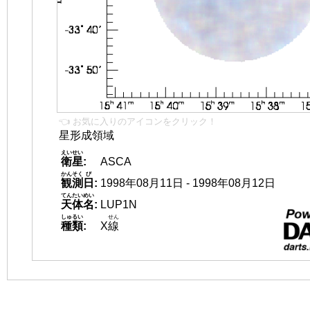
👈 お気に入りのアイコンをクリック！
星形成領域
えいせい
衛星
:
ASCA
かんそく
び
観測
日
:
1998年08月11日 - 1998年08月12日
てんたいめい
天体名
:
LUP1N
しゅるい
せん
種類
:
X
線