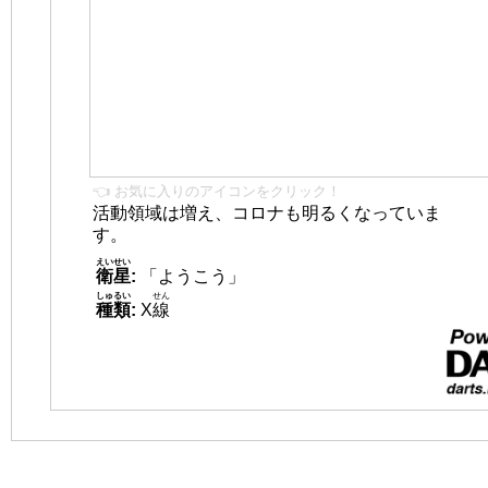
👈 お気に入りのアイコンをクリック！
活動領域は増え、コロナも明るくなっていま
す。
えいせい
衛星
:
「ようこう」
しゅるい
せん
種類
:
X
線