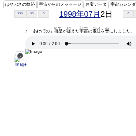
はやぶさの軌跡
宇宙からのメッセージ
お宝データ
宇宙カレンダ
1998年07月
2日
<<<
<<
<
>
えいせい
とら
うちゅう
でんぱ
おと
♪ 「あけぼの」
衛星
が
捉
えた
宇宙
の
電波
を
音
にしました。