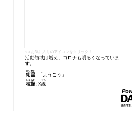
👈 お気に入りのアイコンをクリック！
活動領域は増え、コロナも明るくなっていま
す。
えいせい
衛星
:
「ようこう」
しゅるい
せん
種類
:
X
線