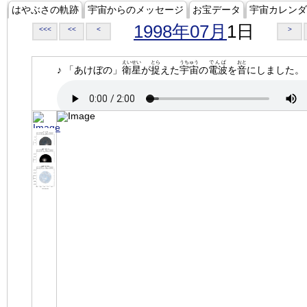
はやぶさの軌跡
宇宙からのメッセージ
お宝データ
宇宙カレンダ
1998年07月
1日
<<<
<<
<
>
えいせい
とら
うちゅう
でんぱ
おと
♪ 「あけぼの」
衛星
が
捉
えた
宇宙
の
電波
を
音
にしました。