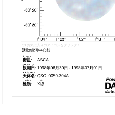
👈 お気に入りのアイコンをクリック！
活動銀河中心核
えいせい
衛星
:
ASCA
かんそく
び
観測
日
:
1998年06月30日 - 1998年07月01日
てんたいめい
天体名
:
QSO_0059-304A
しゅるい
せん
種類
:
X
線