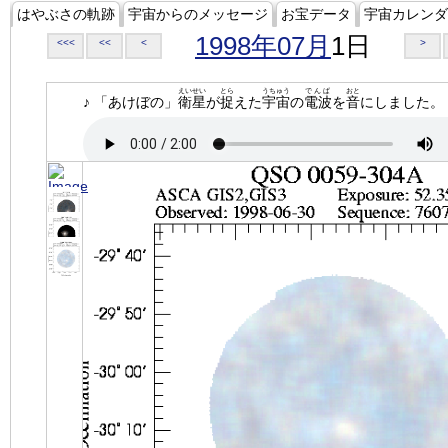
はやぶさの軌跡
宇宙からのメッセージ
お宝データ
宇宙カレンダ
1998年07月
1日
<<<
<<
<
>
えいせい
とら
うちゅう
でんぱ
おと
♪ 「あけぼの」
衛星
が
捉
えた
宇宙
の
電波
を
音
にしました。