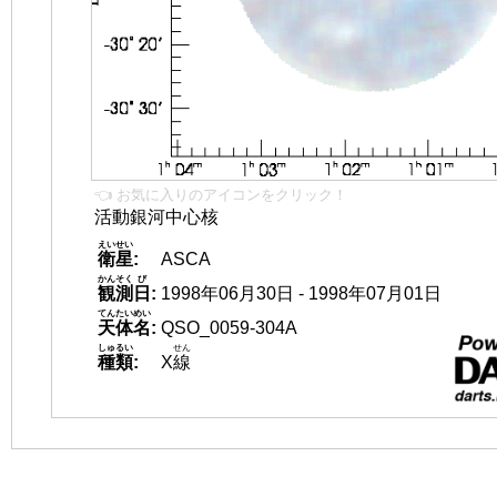
👈 お気に入りのアイコンをクリック！
活動銀河中心核
えいせい
衛星
:
ASCA
かんそく
び
観測
日
:
1998年06月30日 - 1998年07月01日
てんたいめい
天体名
:
QSO_0059-304A
しゅるい
せん
種類
:
X
線