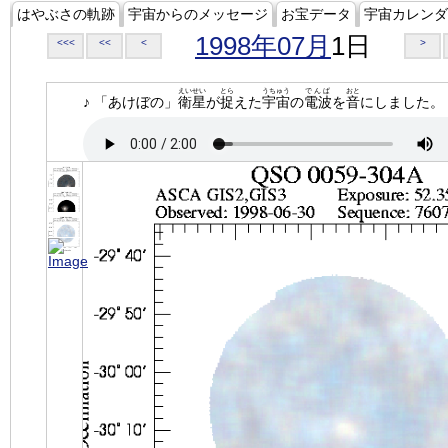
はやぶさの軌跡
宇宙からのメッセージ
お宝データ
宇宙カレンダ
1998年07月
1日
<<<
<<
<
>
えいせい
とら
うちゅう
でんぱ
おと
♪ 「あけぼの」
衛星
が
捉
えた
宇宙
の
電波
を
音
にしました。