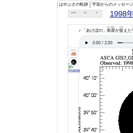
はやぶさの軌跡
宇宙からのメッセー
1998
<<<
<<
<
えいせい
とら
♪ 「あけぼの」
衛星
が
捉
えた