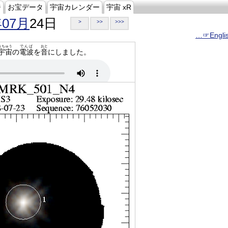
ジ
お宝データ
宇宙カレンダー
宇宙 xR
年07月
24日
>
>>
>>>
…☞Engli
うちゅう
でんぱ
おと
宇宙
の
電波
を
音
にしました。