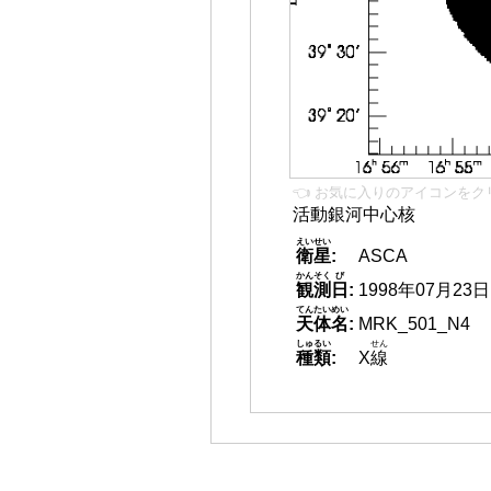
👈 お気に入りのアイコンをク
活動銀河中心核
えいせい
衛星
:
ASCA
かんそく
び
観測
日
:
1998年07月23日
てんたいめい
天体名
:
MRK_501_N4
しゅるい
せん
種類
:
X
線