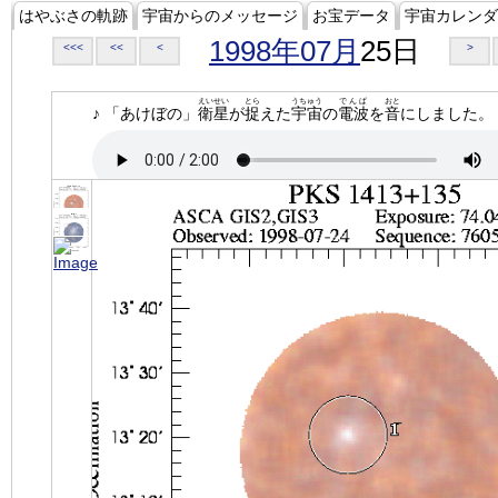
はやぶさの軌跡
宇宙からのメッセージ
お宝データ
宇宙カレンダ
1998年07月
25日
<<<
<<
<
>
えいせい
とら
うちゅう
でんぱ
おと
♪ 「あけぼの」
衛星
が
捉
えた
宇宙
の
電波
を
音
にしました。