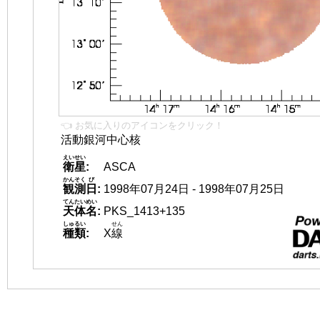
👈 お気に入りのアイコンをクリック！
活動銀河中心核
えいせい
衛星
:
ASCA
かんそく
び
観測
日
:
1998年07月24日 - 1998年07月25日
てんたいめい
天体名
:
PKS_1413+135
しゅるい
せん
種類
:
X
線