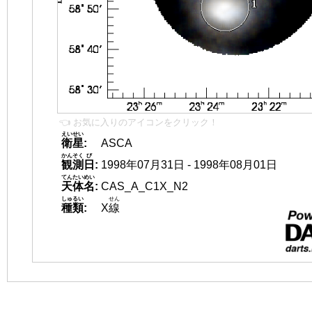
👈 お気に入りのアイコンをクリック！
えいせい
衛星
:
ASCA
かんそく
び
観測
日
:
1998年07月31日 - 1998年08月01日
てんたいめい
天体名
:
CAS_A_C1X_N2
しゅるい
せん
種類
:
X
線