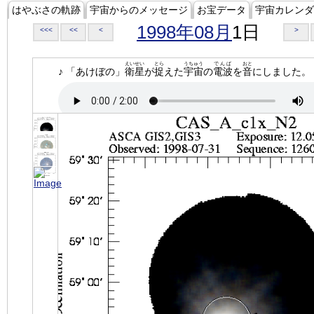
はやぶさの軌跡
宇宙からのメッセージ
お宝データ
宇宙カレンダ
1998年08月
1日
<<<
<<
<
>
えいせい
とら
うちゅう
でんぱ
おと
♪ 「あけぼの」
衛星
が
捉
えた
宇宙
の
電波
を
音
にしました。