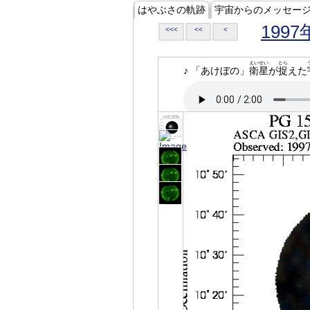
はやぶさの軌跡
宇宙からのメッセー
1997
<<<
<<
<
えいせい
とら
♪ 「あけぼの」
衛星
が
捉
えた