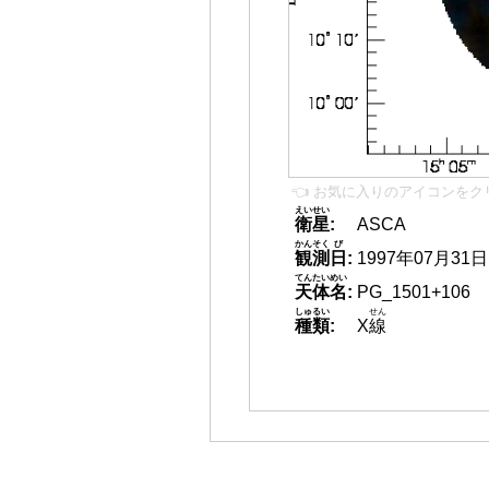
👈 お気に入りのアイコンをク
えいせい
衛星
:
ASCA
かんそく
び
観測
日
:
1997年07月31日
てんたいめい
天体名
:
PG_1501+106
しゅるい
せん
種類
:
X
線