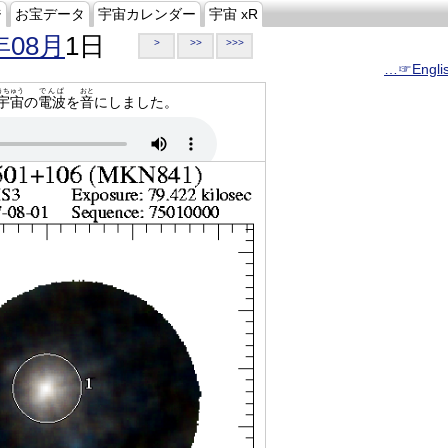
ジ
お宝データ
宇宙カレンダー
宇宙 xR
年08月
1日
>
>>
>>>
…☞Engli
うちゅう
でんぱ
おと
宇宙
の
電波
を
音
にしました。