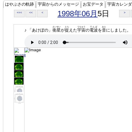
はやぶさの軌跡
宇宙からのメッセージ
お宝データ
宇宙カレンダ
1998年06月
5日
<<<
<<
<
>
えいせい
とら
うちゅう
でんぱ
おと
♪ 「あけぼの」
衛星
が
捉
えた
宇宙
の
電波
を
音
にしました。