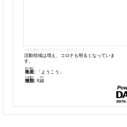
👈 お気に入りのアイコンをクリック！
活動領域は増え、コロナも明るくなっていま
す。
えいせい
衛星
:
「ようこう」
しゅるい
せん
種類
:
X
線