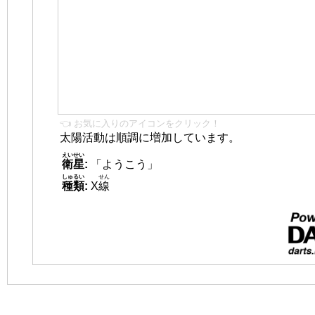
👈 お気に入りのアイコンをクリック！
太陽活動は順調に増加しています。
えいせい
衛星
:
「ようこう」
しゅるい
せん
種類
:
X
線