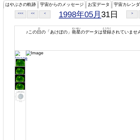
はやぶさの軌跡
宇宙からのメッセージ
お宝データ
宇宙カレンダ
1998年05月
31日
<<<
<<
<
>
ひ
えいせい
とうろく
♪この
日
の「あけぼの」
衛星
のデータは
登録
されていませ