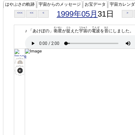
はやぶさの軌跡
宇宙からのメッセージ
お宝データ
宇宙カレンダ
1999年05月
31日
<<<
<<
<
>
えいせい
とら
うちゅう
でんぱ
おと
♪ 「あけぼの」
衛星
が
捉
えた
宇宙
の
電波
を
音
にしました。