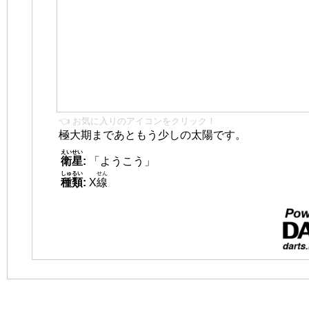
👈 お気に入りのアイコンをクリック！
極大期まであともう少しの太陽です。
えいせい
衛星
:
「ようこう」
しゅるい
せん
種類
:
X
線