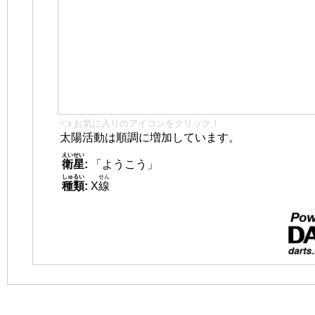
👈 お気に入りのアイコンをクリック！
太陽活動は順調に増加しています。
えいせい
衛星
:
「ようこう」
しゅるい
せん
種類
:
X
線