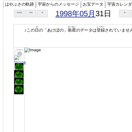
はやぶさの軌跡
宇宙からのメッセージ
お宝データ
宇宙カレンダ
1998年05月
31日
<<<
<<
<
>
ひ
えいせい
とうろく
♪この
日
の「あけぼの」
衛星
のデータは
登録
されていませ