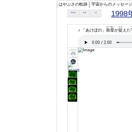
はやぶさの軌跡
宇宙からのメッセー
1998
<<<
<<
<
えいせい
とら
♪ 「あけぼの」
衛星
が
捉
えた