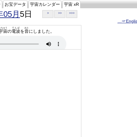
ジ
お宝データ
宇宙カレンダー
宇宙 xR
年05月
5日
>
>>
>>>
…☞Engli
うちゅう
でんぱ
おと
宇宙
の
電波
を
音
にしました。