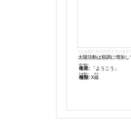
👈 お気に入りのアイコンをク
太陽活動は順調に増加し
えいせい
衛星
:
「ようこう」
しゅるい
せん
種類
:
X
線