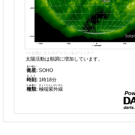
👈 お気に入りのアイコンをクリック！
太陽活動は順調に増加しています。
えいせい
衛星
:
SOHO
じこく
時刻
:
1時18分
しゅるい
きょくたんしがいせん
種類
:
極端紫外線