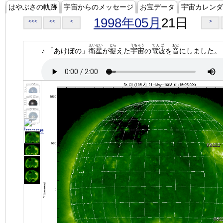
はやぶさの軌跡
宇宙からのメッセージ
お宝データ
宇宙カレンダ
1998年05月
21日
<<<
<<
<
>
えいせい
とら
うちゅう
でんぱ
おと
♪ 「あけぼの」
衛星
が
捉
えた
宇宙
の
電波
を
音
にしました。