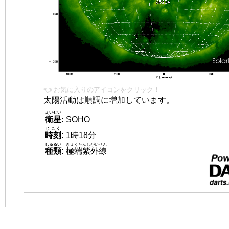
👈 お気に入りのアイコンをクリック！
太陽活動は順調に増加しています。
えいせい
衛星
:
SOHO
じこく
時刻
:
1時18分
しゅるい
きょくたんしがいせん
種類
:
極端紫外線