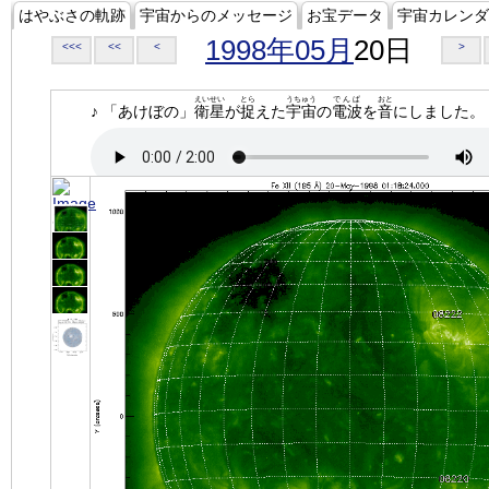
はやぶさの軌跡
宇宙からのメッセージ
お宝データ
宇宙カレンダ
1998年05月
20日
<<<
<<
<
>
えいせい
とら
うちゅう
でんぱ
おと
♪ 「あけぼの」
衛星
が
捉
えた
宇宙
の
電波
を
音
にしました。