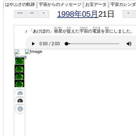
はやぶさの軌跡
宇宙からのメッセージ
お宝データ
宇宙カレンダ
1998年05月
21日
<<<
<<
<
>
えいせい
とら
うちゅう
でんぱ
おと
♪ 「あけぼの」
衛星
が
捉
えた
宇宙
の
電波
を
音
にしました。