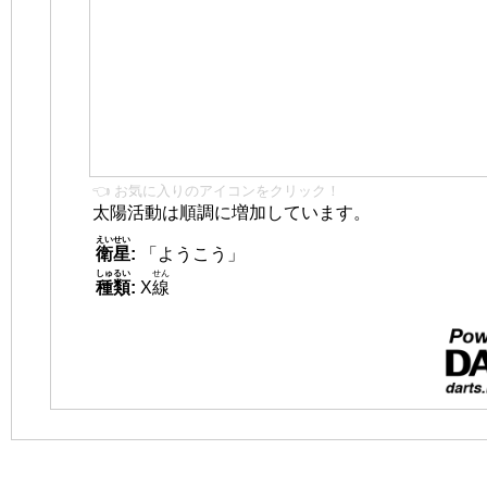
👈 お気に入りのアイコンをクリック！
太陽活動は順調に増加しています。
えいせい
衛星
:
「ようこう」
しゅるい
せん
種類
:
X
線