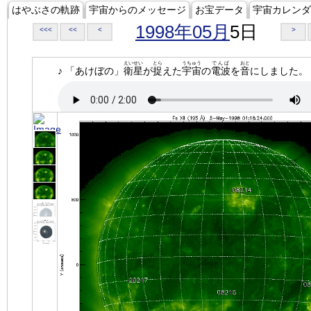
はやぶさの軌跡
宇宙からのメッセージ
お宝データ
宇宙カレンダ
1998年05月
5日
<<<
<<
<
>
えいせい
とら
うちゅう
でんぱ
おと
♪ 「あけぼの」
衛星
が
捉
えた
宇宙
の
電波
を
音
にしました。