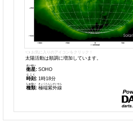
👈 お気に入りのアイコンをクリック！
太陽活動は順調に増加しています。
えいせい
衛星
:
SOHO
じこく
時刻
:
1時18分
しゅるい
きょくたんしがいせん
種類
:
極端紫外線