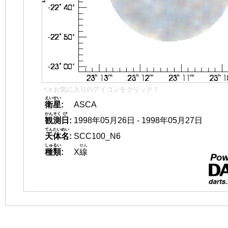
👈 お気に入りのアイコンをクリック！
えいせい
衛星
:
ASCA
かんそく
び
観測
日
:
1998年05月26日 - 1998年05月27日
てんたいめい
天体名
:
SCC100_N6
しゅるい
せん
種類
:
X
線