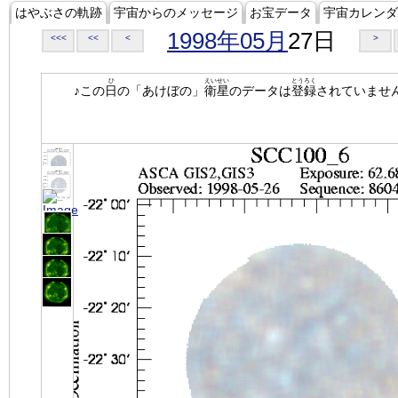
はやぶさの軌跡
宇宙からのメッセージ
お宝データ
宇宙カレンダ
1998年05月
27日
<<<
<<
<
>
ひ
えいせい
とうろく
♪この
日
の「あけぼの」
衛星
のデータは
登録
されていませ