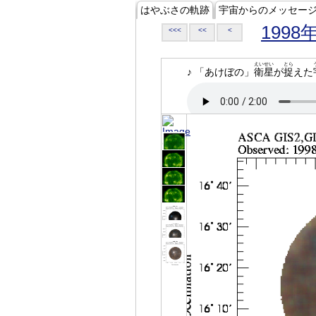
はやぶさの軌跡
宇宙からのメッセー
1998
<<<
<<
<
えいせい
とら
♪ 「あけぼの」
衛星
が
捉
えた