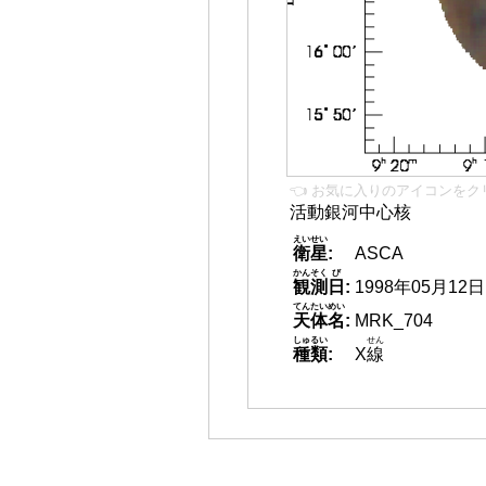
👈 お気に入りのアイコンをク
活動銀河中心核
えいせい
衛星
:
ASCA
かんそく
び
観測
日
:
1998年05月12日
てんたいめい
天体名
:
MRK_704
しゅるい
せん
種類
:
X
線