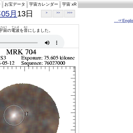
ジ
お宝データ
宇宙カレンダー
宇宙 xR
年05月
13日
>
>>
>>>
…☞Engli
うちゅう
でんぱ
おと
宇宙
の
電波
を
音
にしました。