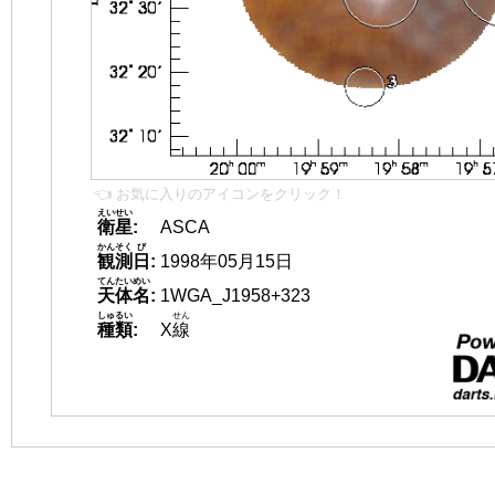
👈 お気に入りのアイコンをクリック！
えいせい
衛星
:
ASCA
かんそく
び
観測
日
:
1998年05月15日
てんたいめい
天体名
:
1WGA_J1958+323
しゅるい
せん
種類
:
X
線