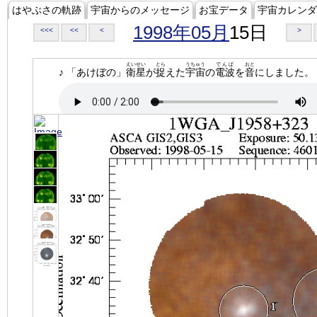
はやぶさの軌跡
宇宙からのメッセージ
お宝データ
宇宙カレンダ
1998年05月
15日
<<<
<<
<
>
えいせい
とら
うちゅう
でんぱ
おと
♪ 「あけぼの」
衛星
が
捉
えた
宇宙
の
電波
を
音
にしました。