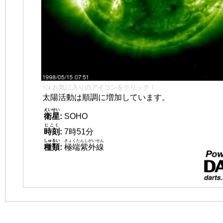
👈 お気に入りのアイコンをクリック！
太陽活動は順調に増加しています。
えいせい
衛星
:
SOHO
じこく
時刻
:
7時51分
しゅるい
きょくたんしがいせん
種類
:
極端紫外線