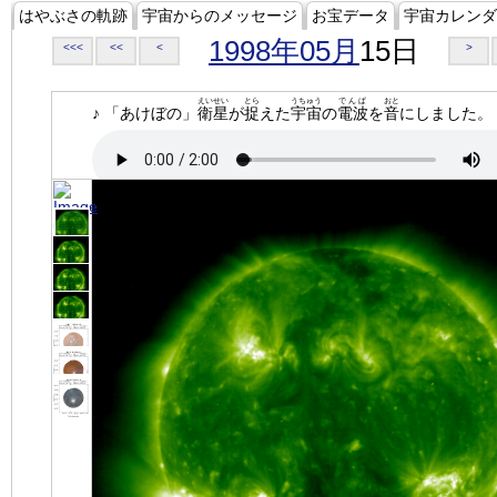
はやぶさの軌跡
宇宙からのメッセージ
お宝データ
宇宙カレンダ
1998年05月
15日
<<<
<<
<
>
えいせい
とら
うちゅう
でんぱ
おと
♪ 「あけぼの」
衛星
が
捉
えた
宇宙
の
電波
を
音
にしました。