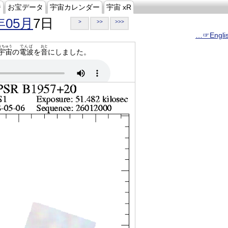
ジ
お宝データ
宇宙カレンダー
宇宙 xR
年05月
7日
>
>>
>>>
…☞Engli
うちゅう
でんぱ
おと
宇宙
の
電波
を
音
にしました。