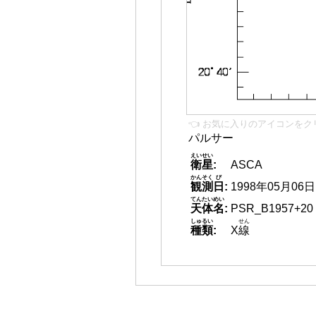
👈 お気に入りのアイコンをク
パルサー
えいせい
衛星
:
ASCA
かんそく
び
観測
日
:
1998年05月06日
てんたいめい
天体名
:
PSR_B1957+20
しゅるい
せん
種類
:
X
線