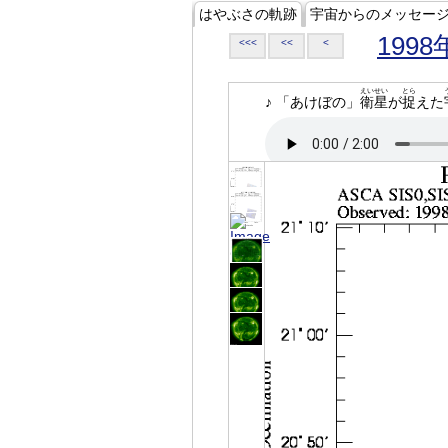
はやぶさの軌跡
宇宙からのメッセー
1998
<<<
<<
<
えいせい
とら
♪ 「あけぼの」
衛星
が
捉
えた