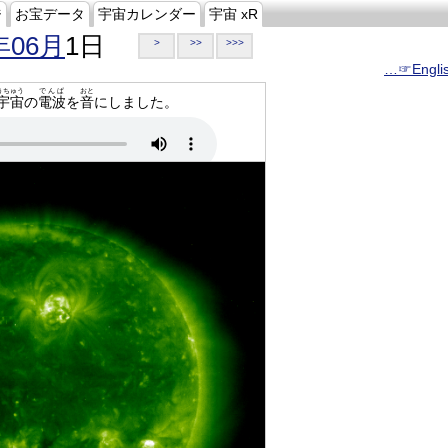
ジ
お宝データ
宇宙カレンダー
宇宙 xR
年06月
1日
>
>>
>>>
…☞Engli
うちゅう
でんぱ
おと
宇宙
の
電波
を
音
にしました。