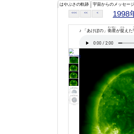
はやぶさの軌跡
宇宙からのメッセー
1998
<<<
<<
<
えいせい
とら
♪ 「あけぼの」
衛星
が
捉
えた