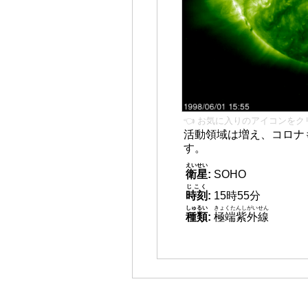
👈 お気に入りのアイコンをク
活動領域は増え、コロナ
す。
えいせい
衛星
:
SOHO
じこく
時刻
:
15時55分
しゅるい
きょくたんしがいせん
種類
:
極端紫外線