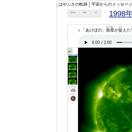
はやぶさの軌跡
宇宙からのメッセー
1998
<<<
<<
<
えいせい
とら
♪ 「あけぼの」
衛星
が
捉
えた