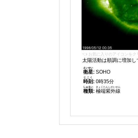
👈 お気に入りのアイコンをク
太陽活動は順調に増加し
えいせい
衛星
:
SOHO
じこく
時刻
:
0時35分
しゅるい
きょくたんしがいせん
種類
:
極端紫外線