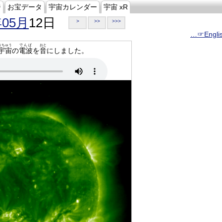
ジ
お宝データ
宇宙カレンダー
宇宙 xR
年05月
12日
>
>>
>>>
…☞Engli
うちゅう
でんぱ
おと
宇宙
の
電波
を
音
にしました。