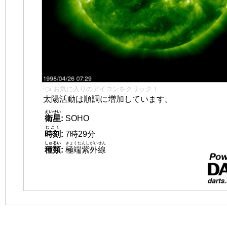
👈 お気に入りのアイコンをクリック！
太陽活動は順調に増加しています。
えいせい
衛星
:
SOHO
じこく
時刻
:
7時29分
しゅるい
きょくたんしがいせん
種類
:
極端紫外線