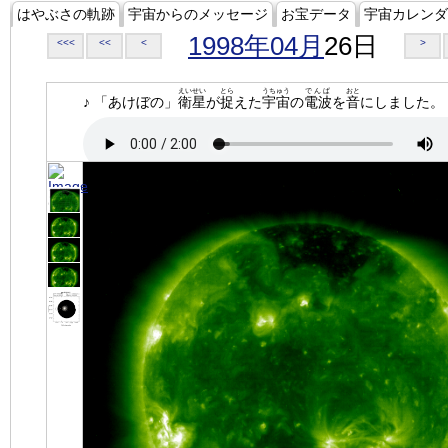
はやぶさの軌跡
宇宙からのメッセージ
お宝データ
宇宙カレンダ
1998年04月
26日
<<<
<<
<
>
えいせい
とら
うちゅう
でんぱ
おと
♪ 「あけぼの」
衛星
が
捉
えた
宇宙
の
電波
を
音
にしました。