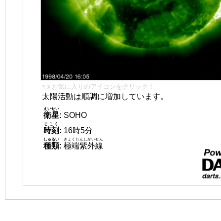
👈 お気に入りのアイコンをクリック！
太陽活動は順調に増加しています。
えいせい
衛星
:
SOHO
じこく
時刻
:
16時5分
しゅるい
きょくたんしがいせん
種類
:
極端紫外線