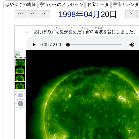
はやぶさの軌跡
宇宙からのメッセージ
お宝データ
宇宙カレンダ
1998年04月
20日
<<<
<<
<
>
えいせい
とら
うちゅう
でんぱ
おと
♪ 「あけぼの」
衛星
が
捉
えた
宇宙
の
電波
を
音
にしました。