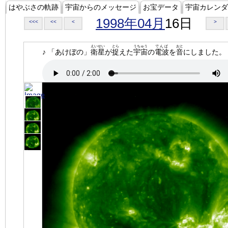
はやぶさの軌跡
宇宙からのメッセージ
お宝データ
宇宙カレンダ
1998年04月
16日
<<<
<<
<
>
えいせい
とら
うちゅう
でんぱ
おと
♪ 「あけぼの」
衛星
が
捉
えた
宇宙
の
電波
を
音
にしました。