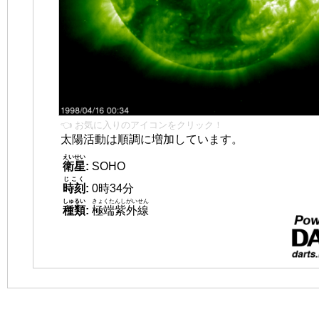
👈 お気に入りのアイコンをクリック！
太陽活動は順調に増加しています。
えいせい
衛星
:
SOHO
じこく
時刻
:
0時34分
しゅるい
きょくたんしがいせん
種類
:
極端紫外線