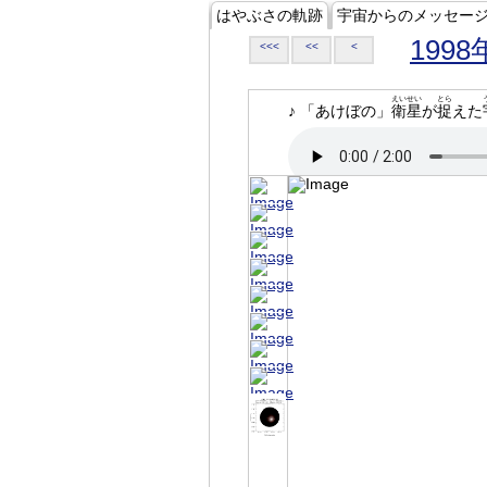
はやぶさの軌跡
宇宙からのメッセー
1998
<<<
<<
<
えいせい
とら
♪ 「あけぼの」
衛星
が
捉
えた