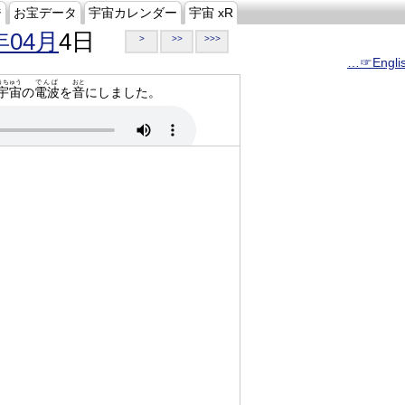
ジ
お宝データ
宇宙カレンダー
宇宙 xR
年04月
4日
>
>>
>>>
…☞Engli
うちゅう
でんぱ
おと
宇宙
の
電波
を
音
にしました。