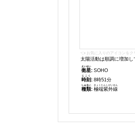
👈 お気に入りのアイコンをク
太陽活動は順調に増加し
えいせい
衛星
:
SOHO
じこく
時刻
:
8時51分
しゅるい
きょくたんしがいせん
種類
:
極端紫外線