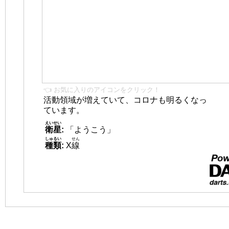
👈 お気に入りのアイコンをクリック！
活動領域が増えていて、コロナも明るくなっ
ています。
えいせい
衛星
:
「ようこう」
しゅるい
せん
種類
:
X
線