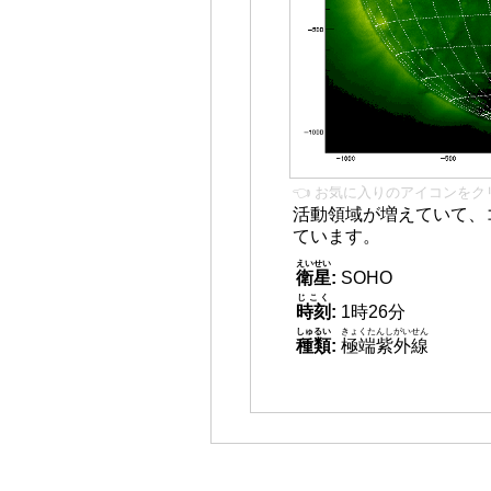
👈 お気に入りのアイコンをク
活動領域が増えていて、
ています。
えいせい
衛星
:
SOHO
じこく
時刻
:
1時26分
しゅるい
きょくたんしがいせん
種類
:
極端紫外線