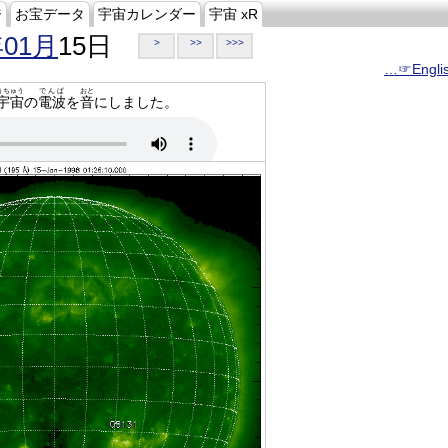
ジ
お宝データ
宇宙カレンダー
宇宙 xR
年01月
15日
>
>>
>>>
…☞Engli
うちゅう
でんぱ
おと
宇宙
の
電波
を
音
にしました。