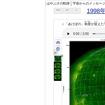
はやぶさの軌跡
宇宙からのメッセー
1998
<<<
<<
<
えいせい
とら
♪ 「あけぼの」
衛星
が
捉
えた