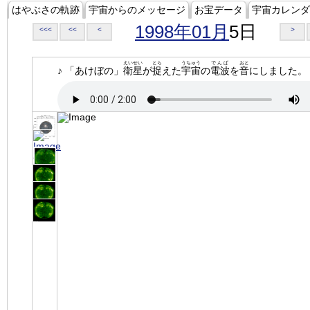
はやぶさの軌跡
宇宙からのメッセージ
お宝データ
宇宙カレンダ
1998年01月
5日
<<<
<<
<
>
えいせい
とら
うちゅう
でんぱ
おと
♪ 「あけぼの」
衛星
が
捉
えた
宇宙
の
電波
を
音
にしました。