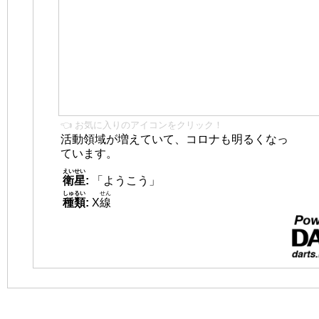
👈 お気に入りのアイコンをクリック！
活動領域が増えていて、コロナも明るくなっ
ています。
えいせい
衛星
:
「ようこう」
しゅるい
せん
種類
:
X
線