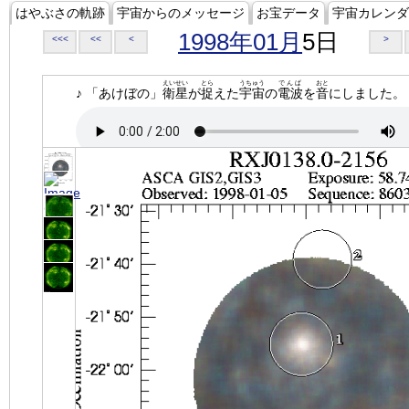
はやぶさの軌跡
宇宙からのメッセージ
お宝データ
宇宙カレンダ
1998年01月
5日
<<<
<<
<
>
えいせい
とら
うちゅう
でんぱ
おと
♪ 「あけぼの」
衛星
が
捉
えた
宇宙
の
電波
を
音
にしました。