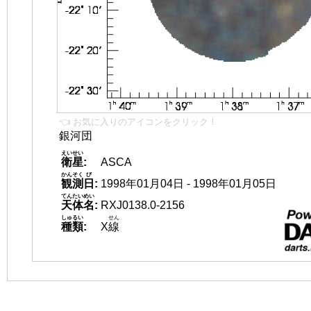
👈 お気に入りのアイコンをクリック！
銀河団
えいせい
衛星
:
ASCA
かんそく
び
観測
日
:
1998年01月04日 - 1998年01月05日
てんたいめい
天体名
:
RXJ0138.0-2156
しゅるい
せん
種類
:
X
線