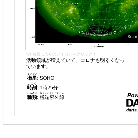
👈 お気に入りのアイコンをクリック！
活動領域が増えていて、コロナも明るくなっ
ています。
えいせい
衛星
:
SOHO
じこく
時刻
:
1時25分
しゅるい
きょくたんしがいせん
種類
:
極端紫外線