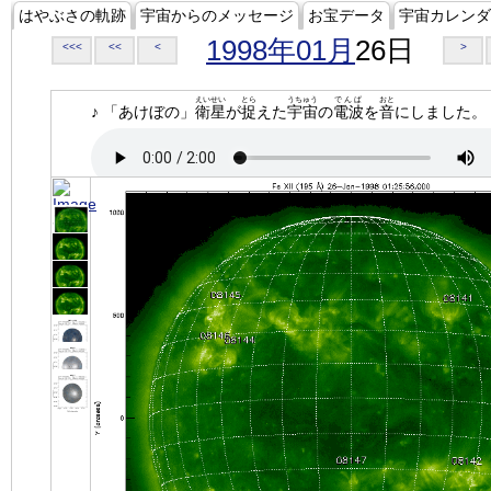
はやぶさの軌跡
宇宙からのメッセージ
お宝データ
宇宙カレンダ
1998年01月
26日
<<<
<<
<
>
えいせい
とら
うちゅう
でんぱ
おと
♪ 「あけぼの」
衛星
が
捉
えた
宇宙
の
電波
を
音
にしました。