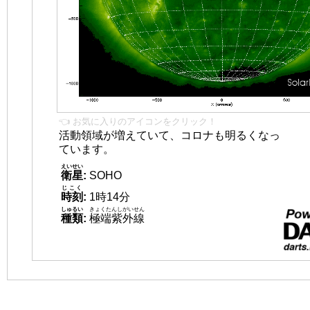
👈 お気に入りのアイコンをクリック！
活動領域が増えていて、コロナも明るくなっ
ています。
えいせい
衛星
:
SOHO
じこく
時刻
:
1時14分
しゅるい
きょくたんしがいせん
種類
:
極端紫外線