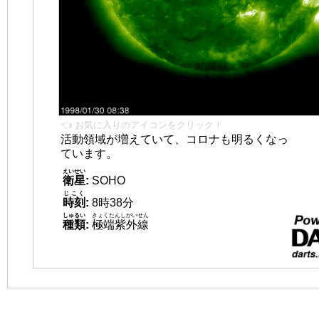
👈 お気に入りのアイコンをクリック！
活動領域が増えていて、コロナも明るくなっ
ています。
えいせい
衛星
:
SOHO
じこく
時刻
:
8時38分
しゅるい
きょくたんしがいせん
種類
:
極端紫外線