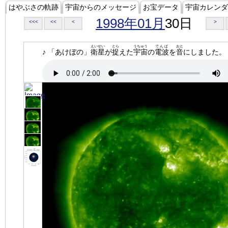
はやぶさの軌跡
宇宙からのメッセージ
お宝データ
宇宙カレンダ
1998年01月
30日
<<<
<<
<
>
えいせい
とら
うちゅう
でんぱ
おと
♪ 「あけぼの」
衛星
が
捉
えた
宇宙
の
電波
を
音
にしました。