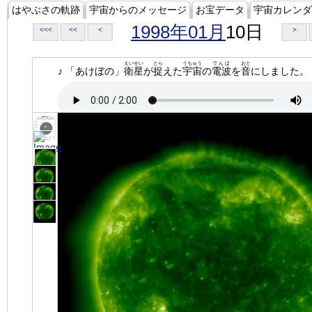
はやぶさの軌跡
宇宙からのメッセージ
お宝データ
宇宙カレンダ
1998年01月
10日
<<<
<<
<
>
えいせい
とら
うちゅう
でんぱ
おと
♪ 「あけぼの」
衛星
が
捉
えた
宇宙
の
電波
を
音
にしました。