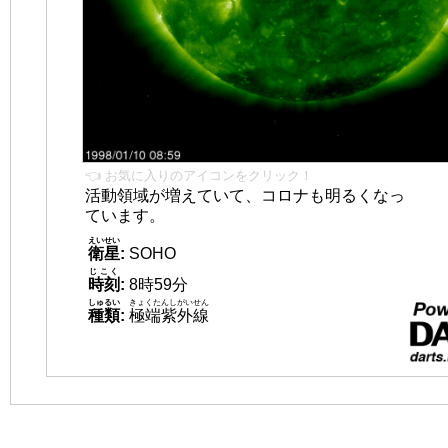
👈 お気に入りのアイコンをクリック！
活動領域が増えていて、コロナも明るくなっ
ています。
えいせい
衛星
:
SOHO
じこく
時刻
:
8時59分
しゅるい
きょくたんしがいせん
種類
:
極端紫外線