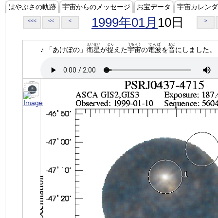
はやぶさの軌跡
宇宙からのメッセージ
お宝データ
宇宙カレンダ
1999年01月
10日
<<<
<<
<
>
えいせい
とら
うちゅう
でんぱ
おと
♪ 「あけぼの」
衛星
が
捉
えた
宇宙
の
電波
を
音
にしました。