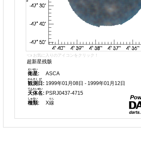
👈 お気に入りのアイコンをクリック！
超新星残骸
えいせい
衛星
:
ASCA
かんそく
び
観測
日
:
1999年01月08日 - 1999年01月12日
てんたいめい
天体名
:
PSRJ0437-4715
しゅるい
せん
種類
:
X
線