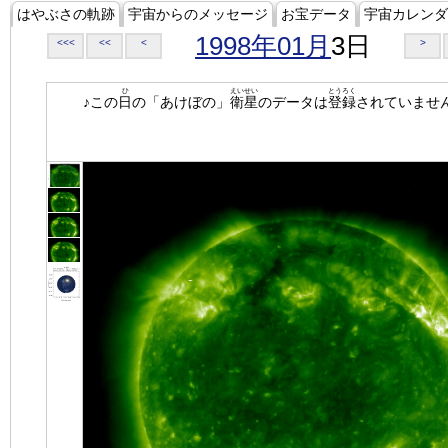
はやぶさの軌跡
宇宙からのメッセージ
お宝データ
宇宙カレンダ
1998年01月
3日
<<<
<<
<
>
ひ
えいせい
とうろく
♪この
日
の「あけぼの」
衛星
のデータは
登録
されていませ