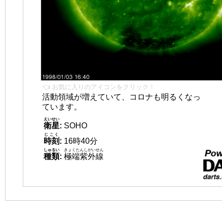
👈 お気に入りのアイコンをクリック！
活動領域が増えていて、コロナも明るくなっ
ています。
えいせい
衛星
:
SOHO
じこく
時刻
:
16時40分
しゅるい
きょくたんしがいせん
種類
:
極端紫外線