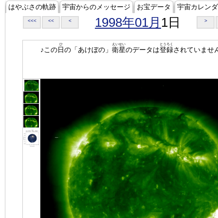
はやぶさの軌跡
宇宙からのメッセージ
お宝データ
宇宙カレンダ
1998年01月
1日
<<<
<<
<
>
ひ
えいせい
とうろく
♪この
日
の「あけぼの」
衛星
のデータは
登録
されていませ