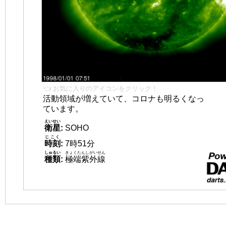
👈 お気に入りのアイコンをクリック！
活動領域が増えていて、コロナも明るくなっ
ています。
えいせい
衛星
:
SOHO
じこく
時刻
:
7時51分
しゅるい
きょくたんしがいせん
種類
:
極端紫外線