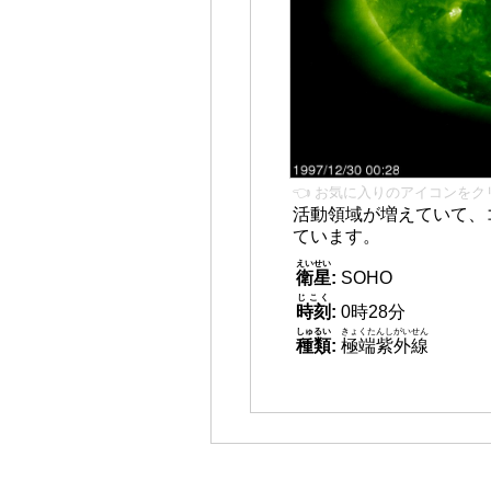
👈 お気に入りのアイコンをク
活動領域が増えていて、
ています。
えいせい
衛星
:
SOHO
じこく
時刻
:
0時28分
しゅるい
きょくたんしがいせん
種類
:
極端紫外線