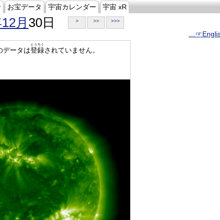
ジ
お宝データ
宇宙カレンダー
宇宙 xR
年12月
30日
>
>>
>>>
…☞Engli
とうろく
のデータは
登録
されていません。