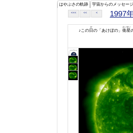
はやぶさの軌跡
宇宙からのメッセー
1997
<<<
<<
<
ひ
えいせい
♪この
日
の「あけぼの」
衛星