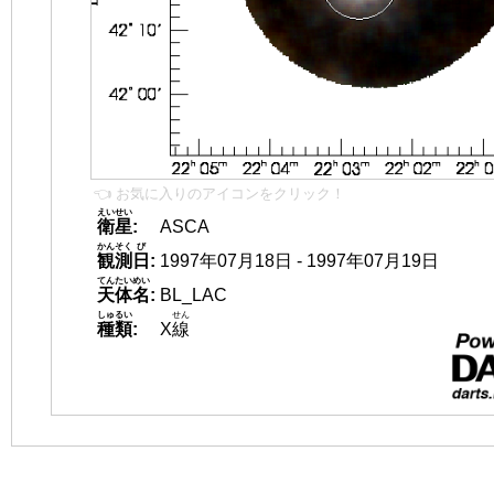
👈 お気に入りのアイコンをクリック！
えいせい
衛星
:
ASCA
かんそく
び
観測
日
:
1997年07月18日 - 1997年07月19日
てんたいめい
天体名
:
BL_LAC
しゅるい
せん
種類
:
X
線