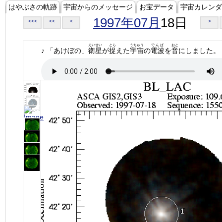
はやぶさの軌跡
宇宙からのメッセージ
お宝データ
宇宙カレンダ
1997年07月
18日
<<<
<<
<
>
えいせい
とら
うちゅう
でんぱ
おと
♪ 「あけぼの」
衛星
が
捉
えた
宇宙
の
電波
を
音
にしました。