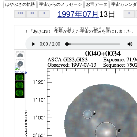
はやぶさの軌跡
宇宙からのメッセージ
お宝データ
宇宙カレンダ
1997年07月
13日
<<<
<<
<
>
えいせい
とら
うちゅう
でんぱ
おと
♪ 「あけぼの」
衛星
が
捉
えた
宇宙
の
電波
を
音
にしました。