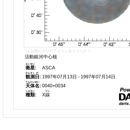
👈 お気に入りのアイコンをクリック！
活動銀河中心核
えいせい
衛星
:
ASCA
かんそく
び
観測
日
:
1997年07月13日 - 1997年07月14日
てんたいめい
天体名
:
0040+0034
しゅるい
せん
種類
:
X
線